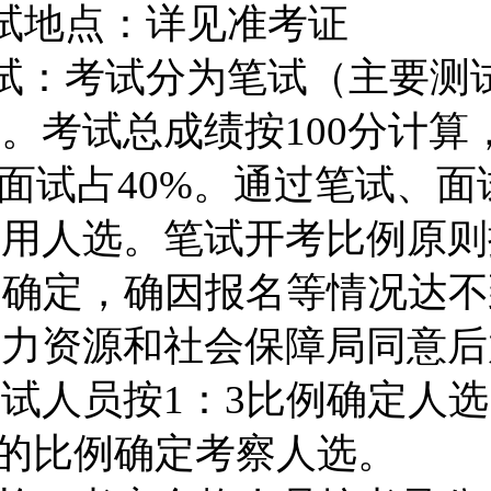
试地点：详见准考证
试：
考试分为笔试（主要测
试。考试总成绩按
100
分计算
面试占
40%
。通过笔试、面
试用人选。笔试开考比例原则
例确定，确因报名等情况达不
人力资源和社会保障局同意后
面试人员按
1
：
3
比例确定人选
的比例确定考察人选。