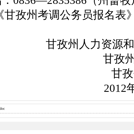
话：
0836
—
2835386
（州畜牧
《甘孜州考调公务员报名表
甘孜州人力资源
甘孜
甘
2012
oc