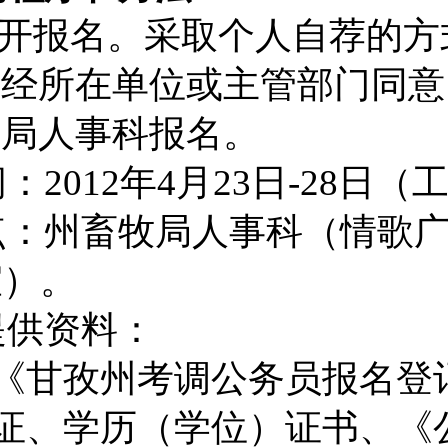
开报名。采取个人自荐的方
需经所在单位或主管部门同意
牧局人事科报名。
间：
2012
年
4
月
23
日
-28
日（
点：州畜牧局人事科（情歌
室）。
提供资料：
《甘孜州考调公务员报名登
证、学历（学位）证书、《