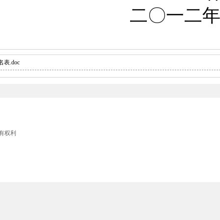
二
〇
一二
.doc
留所有权利