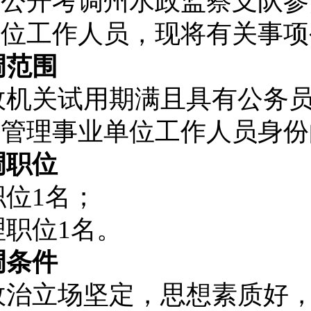
州公开考调
州
水政监察支队
参
单位工作人员
，现将有关事项
调范围
政机关试用期满且具有公务
法管理事业单位工作人员身份
调职位
职位
1
名；
理职位
1
名。
调条件
政治立场坚定，思想素质好