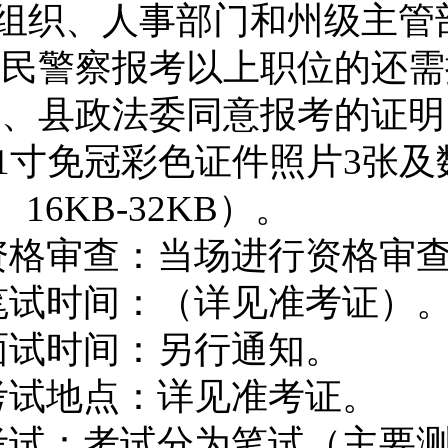
组织、人事部门和州级主管
人民警察报考以上职位的还需
州、县政法委同意报考的证明
1
寸免冠彩色证件照片
3
张及
、
16KB-32KB
）。
资格审查：当场进行资格审
笔试时间：（详见准考证）
面试时间：另行通知。
考试地点：详见准考证。
考试：考试分为笔试（主要