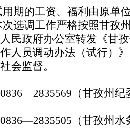
试用期的工资、福利由原单
本次选调工作严格按照甘孜
州人民政府办公室转发《甘孜
工作人员调动办法（试行）》
受社会监督。
：
0836
—
2835569
（甘孜州纪
：
0836
—
2835505
（甘孜州水