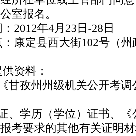
办公室报名。
间：
2012
年
4
月
23
日
-28
日
点：康定县西大街
102
号（州
提供资料：
《甘孜州州级机关公开考调
证、学历（学位）证书、《
合报考要求的其他有关证明材