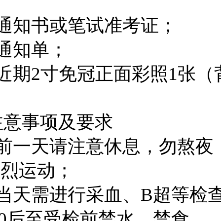
通知书或笔试准考证；
通知单；
近期
2
寸免冠正面彩照
1
张（
。
注意事项及要求
前一天请注意休息，勿熬夜
剧烈运动；
当天需进行采血、
B
超等检
0
后至受检前禁水、禁食。