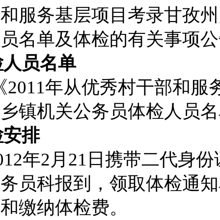
部和服务基层项目考录甘孜州
人员名单及体检的有关事项公
检人员名单
《
2011年从优秀村干部和服
州乡镇机关公务员
体检人员名
检安排
012
年
2
月
21
日携带二代身份
公务员科报到，领取体检通知
》和缴纳体检费。