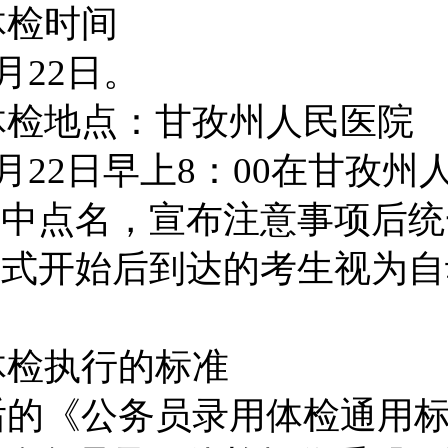
体检时间
月
22
日。
体检地点：甘孜州人民医院
月
22
日早上
8
：
00
在甘孜州
集中点名，宣布注意事项后统
正式开始后到达的考生视为自
体检执行的标准
后的
《公务员录用体检通用