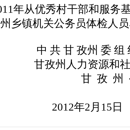
2011年从优秀村干部和服务
我州乡镇机关公务员
体检人员
中 共 甘 孜州 委 组 
甘孜州人力资源和社
甘
孜
州
2012
年
2
月
15
日