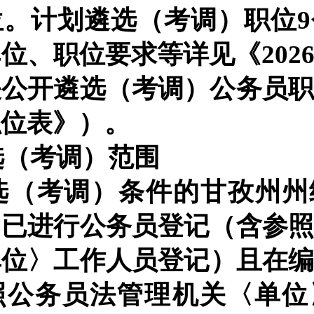
位。
计划遴选（考调）
职位
单位、职位要求等详见《
202
关公开遴选（考调）公务员
职位表》
）。
选（考调）范围
选（考调）条件的
甘孜州州
）已进行公务员登记（含参
单位
〉
工作人员登记）且在
照公务员法管理机关
〈
单位