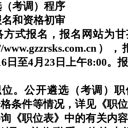
选（考调）程序
报名和资格初审
络方式报名，报名网站为甘
//
www.
gzzrsks.com.cn
），
16日至4月23日上午
8:00
。
择职位。公开遴选（考调）
资格条件等情况，详见
《职
咨询《职位表》中的有关内