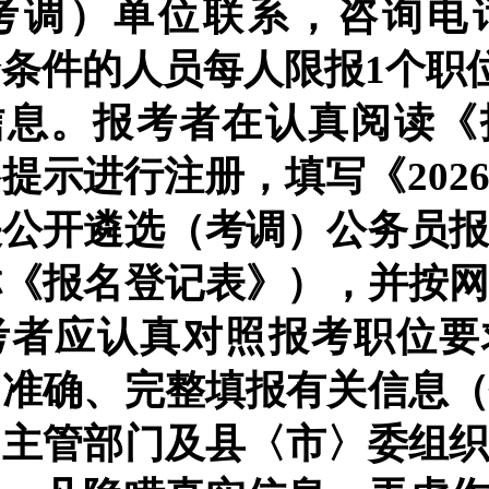
考调）单位联系，咨询电
合条件的人员每人限报
1个职
报信息。报考者在认真阅读
络提示进行注册，填写
《
202
关公开遴选（考调）公务员
称《
报名登记表
》
）
，并按
考者应认真对照报考职位要
、准确、完整填报有关信息
、主管部门及县〈市〉委组