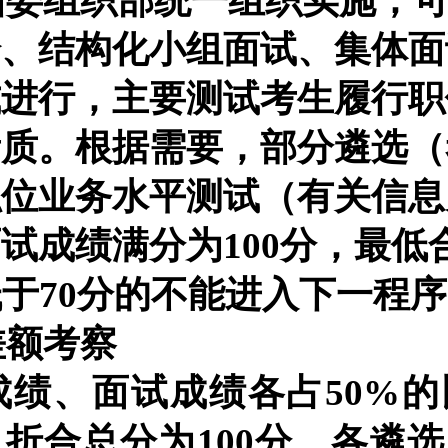
州委组织部统一组织实施，
论、结构化小组面试、集体面
式进行，主要测试考生履行职
素质。根据需要，部分
遴选（
职位
业务水平测试（有关信息
面试成绩满分为
100分，最
低于
70分的不能进入下一程
差额考察
成绩、面试成绩
各占
50%
的
，折合总分为
100分。各遴