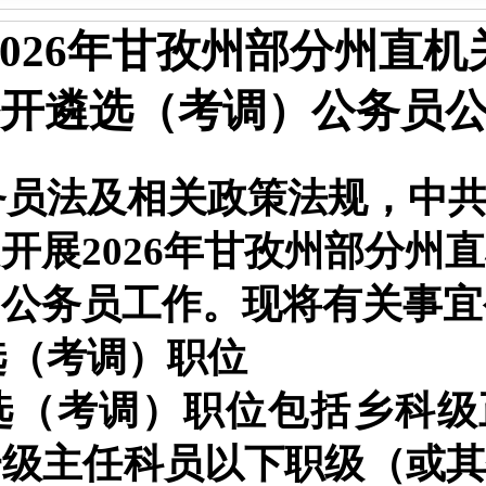
02
6
年甘孜州
部分
州直机
开遴选（考调）公务员
务员法及相关政策法规，
中
定开展
202
6
年
甘孜州
部分州直
）公务员工作。现将有关事宜
选（考调）职位
选（考调）职位包括
乡科级
一级主任科员
以下职级（或