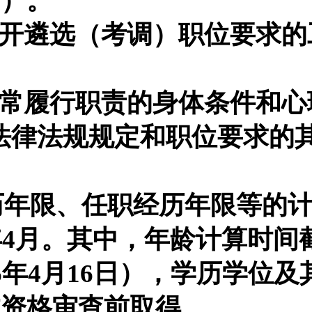
》
）。
公开遴选（考调）职位要求
。
正常履行职责的身体条件和
合法律法规规定和职位要求的
历年限、任职经历年限等的
年
4
月。其中，年龄计算时间
6
年
4
月
16
日），学历学位及
试资格审查前取得。