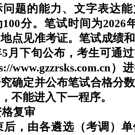
际问题的能力、文字表达能
为
100分。笔试时间为
202
6
、地点见准考证。笔试成绩
年
5
月
下
旬公布，考生可通过
s
:
//
www.
gzzrsks.com.c
研究确定并公布
笔试
合格分
的，不能进入下一程序。
资格复审
束后，由各
遴选（考调）
单