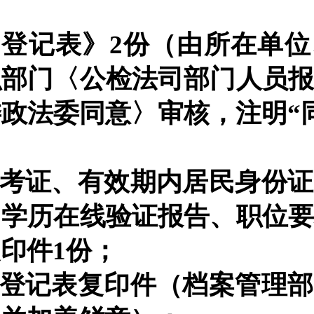
名
登记
表》
2份
（由
所在单位
织部门
〈
公检法司部门人员
委政法委同意
〉
审核
，注明
“
考证、有效期内居民身份证
、
学历在线验证报告、职位
复印件
1份；
员登记表复印件（档案管理