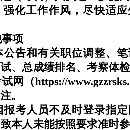
，强化工作作风，尽快适应
他事项
本公告
和
有关职位
调整、
笔
面试、总成绩排名、考察体
考试网
（
http
s
://
www
.gzzrsk
关注。
因报考人员不及时
登录
指定
导致本人未能按照要求准时