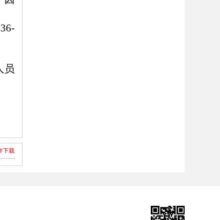
836
-
人员
险局
9日
件下载