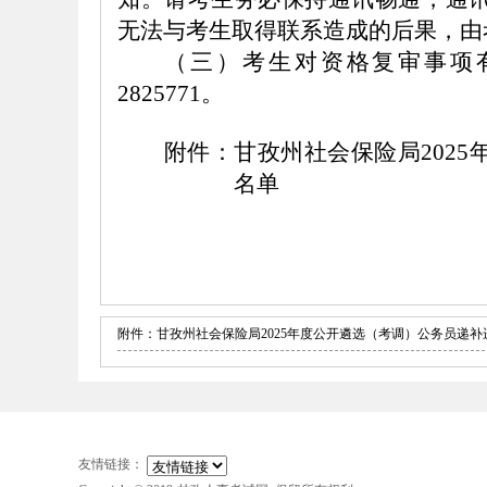
无法与考生取得联系造成的后果，由
（
三
）考生对资格复审事项
2825771
。
附件：甘孜州
社会保险局
202
名单
附件：甘孜州社会保险局2025年度公开遴选（考调）公务员递补进
友情链接：