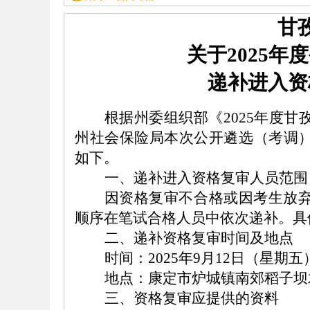
甘
关于
202
5
年度
递补进入
资
根据
州
委组织部《
202
5
年度
甘
州社会保险局
本次公开遴选
（考调
如下。
一、
递补
进入资格复审人员范围
因资格复审不合格或因考生放
顺序在笔试合格人员中依次递补。
具
二、
递补
资格复审时间及地点
时间：
2025年9月12日（星期五
地点：
康定市炉城镇南郊稻子坝
三、资格复审应提供的资料