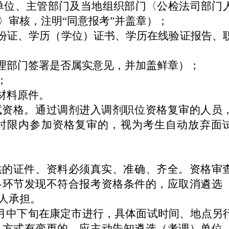
在单位、主管部门及当地组织部门〈公检法司部门
〉审核，注明“同意报考”并盖章）；
份证
、学历（学位）证书、
学历在线验证报告、
管理部门签署是否属实意见，并加盖鲜章）；
；
材料原件。
试资格。通过调剂进入调剂职位资格复审的人员
时限内参加资格复审的，视为考生自动放弃面
供的证件、资料必须真实、准确
、
齐全。
资格审
各环节发现不符合报考资格条件的，应取消遴选
人承担。
月
中下旬
在
康定市
进行，具体面试时间、地点另
讯方式有变更的，应主动告知遴选（考调）单位