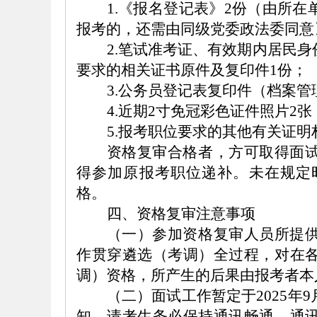
1.《报名登记表》2份（由所
报考的，还需由同级党委政法委同意
2.笔试准考证、有效期内居民身
要求的相关证书原件及复印件
1份；
3.公务员登记表复印件（档案
4.近期2寸免冠彩色证件照片2张
5.报考职位要求的其他有关证明
资格复审合格者，方可取得面
得参加原报考职位递补。未在规定
格。
四、资格复审注意事项
（一）参加资格复审人员所提
作贯穿遴选（考调）全过程，对在
调）资格，所产生的后果由报考者本
（
二
）面试工作暂定于
202
5
年
9
知。
请考生务必保持通讯畅通，通