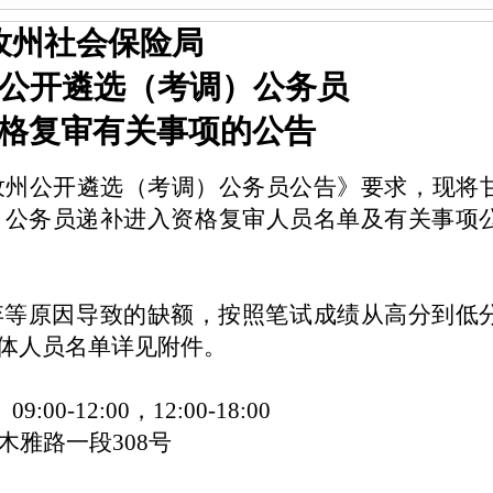
孜州社会保险局
公开遴选
（考调）
公务员
格复审有关事项的公告
孜州
公开遴选
（考调）公务员
公告》要求，现将
）
公务员
递补进入
资格复审人员名单及有关事项
弃等原因导致的缺额，按照笔试成绩从高分到低
体人员名单详见附件。
）
09:
00-1
2:00，
12
:
00-18
:00
木雅路一段
308号