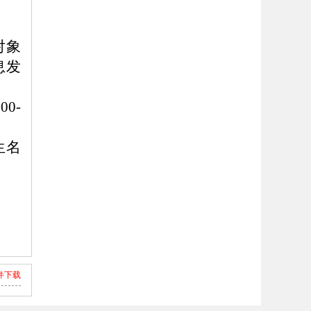
对象
息发
00-
生名
件下载