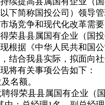
，持续提高县属国有企业（国
，以
下
简称国投公司
）领导管
应市场竞争和现代化改革需要
聘得荣县县属国有企业（
国投
。
现根据《
中华人民共和国公
规，结合我县实际，
拟面向社
，现将有关事项公告如下：
位及名额
。
竞聘
得荣县县属国有企业（
其中
：总经理
1
名、副总经理