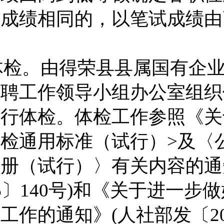
总成绩相同的，以笔试成绩由
体检。
由得荣县县属国有企
招聘工作领导小组办公室组织
进行体检。体检工作参照《关
体检通用标准（试行）
>
及〈
手册（试行）〉有关内容的通
6
〕
140
号
)
和《关于进一步做
检工作的通知》
(
人社部发〔
2