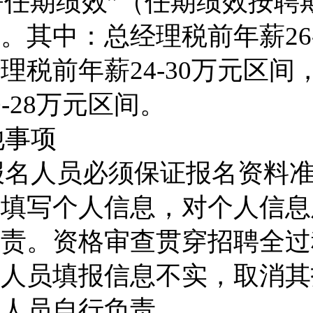
+
任期绩效”（任期绩效按聘
）
。
其中：总经理税前年薪
26
经理税前年薪
24-30
万元区间
-28
万元区间。
他事项
报名人员必须保证报名资料
实填写个人信息，对个人信息
负责。资格审查贯穿招聘全过
名
人员填报信息不实，取消其
名人员自行负责。