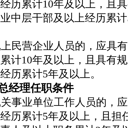
作经历累计
10
年
及
以上，且具
企业中层干部及以上经历
累计
规上
民营
企业
人员的，应具有
历累计
10
年
及
以上，且具有
规
上经历
累计
5
年及以上。
总经理任职条件
机关事业单位工作人员的，应
作经历
累计
5
年
及
以上，且
担