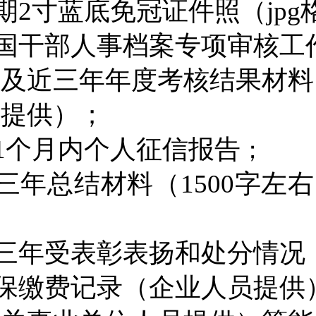
期
2
寸蓝底免冠证件照
（
jpg
国干部人事档案专项审核工
表
及
近三年年度考核结果材料
员提供
）；
1
个月内个人征信报告
；
三年总结材料（
1500
字左右
三年受表彰表扬和处分情况
保缴费记录（企业人员提供