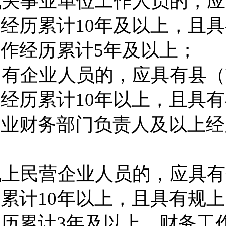
机关事业单位工作人员的，应
作经历
累计
10
年
及
以上，且具
工作经历累计
5
年及以上
；
国有企业人员的，
应具有
县（
作经历累计
10
年以上，且具有
企业
财务部门负责人
及以上经
规上
民营
企业
人员的，应具有
历累计
10
年以上，且具有
规上
经历
累计
3
年及以上
、财务工