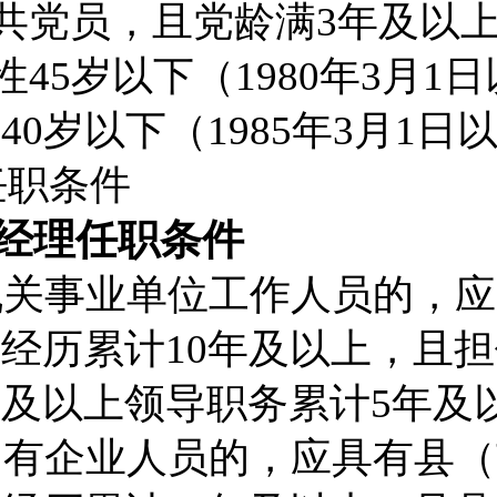
共党员，且党龄满
3
年及以
性
45
岁以下（
19
80
年
3
月
1
日
性
40
岁以下（
19
85
年
3
月
1
日
任职条件
经理任职条件
机关事业单位工作人员的，应
作经历
累计
10
年
及
以上，且
担
级及以上领导职务累计
5
年及
国有企业人员的，应具有
县（