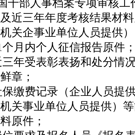
国干部人事档案专项审核工
表
及
近三年年度考核结果材料
（
机关企事业单位人员提供
）
1
个月内个人征信报告原件
近三年受表彰表扬和处分情
盖鲜章
；
社保缴费记录（企业人员提
（机关事业单位人员提供）等
材料
原件
；