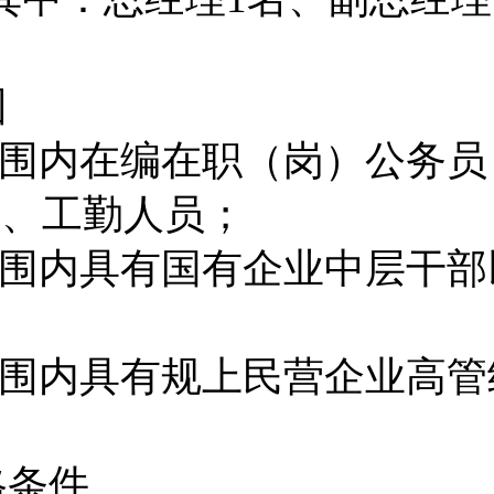
围
围内在编在职（岗）公务员
业、
工勤
人员
；
围内
具有国有企业中层干部
围内具有
规上
民营
企业
高管
格
条件