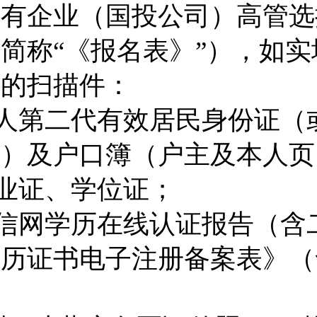
国有企业（
国投公司
）高管选
下简称
“
《报名表》
”
），如实
料的
扫描件
：
人第二代有效居民身份证（
证）
及
户口簿（户主及本人页
业证
、
学位证；
信网学历在线认证报告（含
学历证书电子注册备案表》（