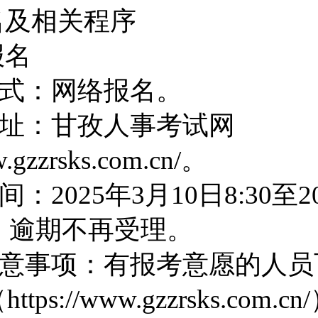
名及相关
程序
报名
式：网络报名。
址：
甘孜人事
考试网
w.gzzrsks.com.cn/
。
间：
202
5
年
3
月
10
日
8:30
至
2
，
逾期不再受理
。
意事项：有报考意愿的人员
（
https://www.gzzrsks.com.cn/