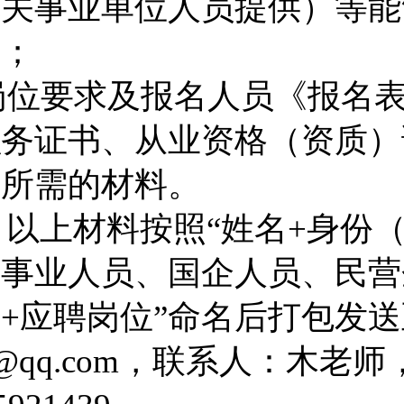
机关事业单位人员提供）等
能
料
；
岗位要求及报名人员《报名
职务证书、从业资格（资质）
等所需的材料。
，以上材料按照
“
姓名
+
身份
、事业人员、国企人员
、
民营
）
+
应聘岗位
”
命名后打包发送
@qq.com
，联系人：
木
老师