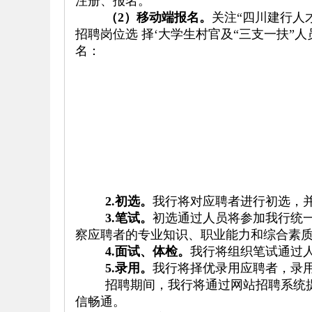
注册、报名。
（
2）移
动端报名。
关注
“四川建行人
招聘岗位选 择‘大
学生村官及
“三支一扶”
名：
2.初
选。
我行将对应聘者进行初选，
3.
笔试。
初选通过人员将参加我行统一
察应聘者的专业知识、职业能力和综合素
4.面
试、体检。
我行将组织笔试通过
5.
录用。
我行将择优录用应聘者，录
招聘期间，我行将通过网站招聘系统
信畅通。