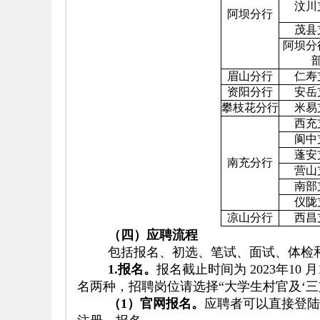
汶川
阿坝分行
茂县
阿坝分
眉山分行
仁寿
资阳分行
安岳
攀枝花分行
米易
西充
阆中
蓬安
南充分行
营山
南部
仪陇
凉山分行
西昌
（四）应聘流程
包括报名、初选、笔试、面试、体检
1.
报名。
报名截止时间为 2023年10 月1
名两种，招聘岗位请选择
“大学生村官及‘
（
1）官网
报名。
应聘者可以直接登陆