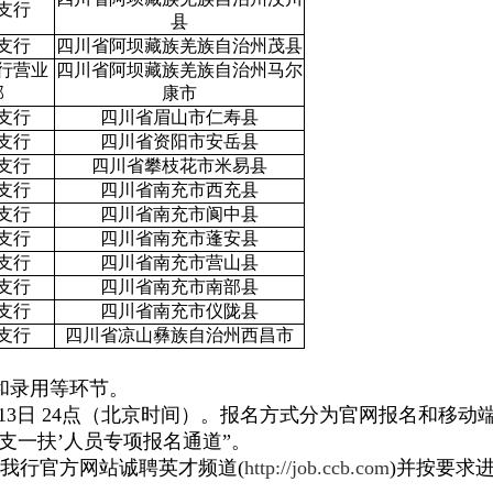
支行
县
支行
四川省阿坝藏族羌族自治州茂县
行营业
四川省阿坝藏族羌族自治州马尔
部
康市
支行
四川省眉山市仁寿县
支行
四川省资阳市安岳县
支行
四川省攀枝花市米易县
支行
四川省南充市西充县
支行
四川省南充市阆中县
支行
四川省南充市蓬安县
支行
四川省南充市营山县
支行
四川省南充市南部县
支行
四川省南充市仪陇县
支行
四川省凉山彝族自治州西昌市
和录用等环节。
3日 24
点（北京时间）。报名方式分为官网报名和移动
三支一扶’人员专项报名通道”。
我行官方网站诚聘英才频道(
http://job.ccb.com
)并按要求