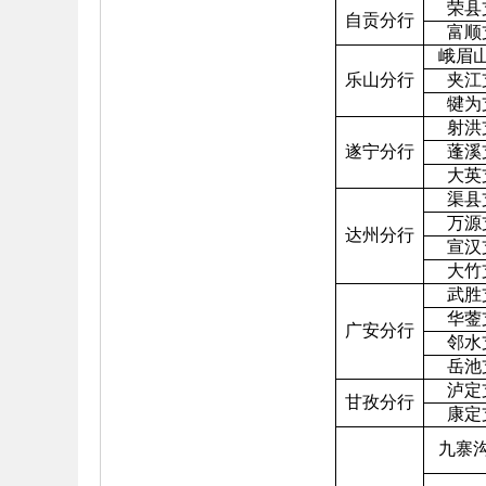
荣县
自贡分行
富顺
峨眉
乐山分行
夹江
犍为
射洪
遂宁分行
蓬溪
大英
渠县
万源
达州分行
宣汉
大竹
武胜
华蓥
广安分行
邻水
岳池
泸定
甘孜分行
康定
九寨