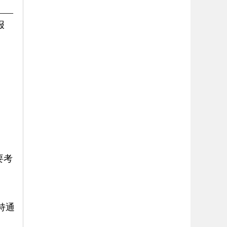
——
报
要考
。
持通