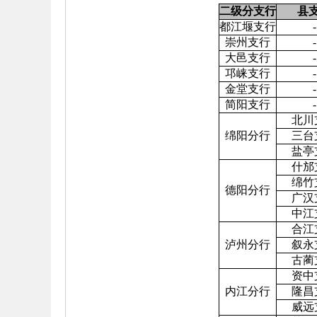
二级分支行
县
都江堰支行
-
崇州支行
-
大邑支行
-
邛崃支行
-
金堂支行
-
简阳支行
-
北川
绵阳分行
三台
盐亭
什邡
绵竹
德阳分行
广汉
中江
合江
泸州分行
叙永
古蔺
资中
内江分行
隆昌
威远