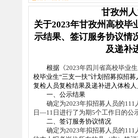
甘孜州人
关于
2023年甘孜州高校
示
结果
、签订服务协议情
及
递补
根据
《
2023年四川省
高
校
毕
业
生
校毕业生“三支一扶”计划招募拟招
复检人员复检结果及递补进入体检人
一、公示
结果
确定为
2023年
拟招募人员
的
1
11
日—11日进行
了为期
5
个工作
日的公
二、签订
服务协议
情况
确定为
2023年
拟招募人员
的
1
11