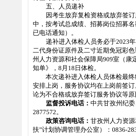
五、人
员递补
因考生
放弃复检资格
或
放弃
签订
中，按考试总成绩、招募岗位招募名
已电话通知
）。
递补进入
体检人员
务必于
2023
二代身份证原件及二寸近期免冠彩色
州人力资源和社会保障局
909
室（康
知单》，8月
18
日
体检
。
本次递补进入
体检人员
体检最终
安排
上岗
，
服务协议均在
上岗前签订
论
为
不合格或
放弃
签订
服务协议
等原
监督投诉电话：
中共甘孜州纪委
2877572。
政策咨询电话：
甘孜州人力资源
扶”计划协调管理办公室）：0836-283