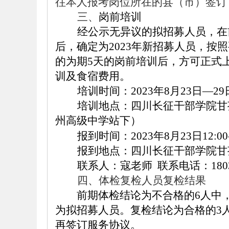
往本人报考岗位所在的县（市）
签订
三、
岗
前培训
经
公示无异议的拟招募人员，
在
后，确定
为
2023年
新招募人员
，按照
的为期
5
天
的岗前培训
后
，方可
正式
训
及
食宿
费用。
培训时间：
2023年
8
月
23
日
—
29
培训地点：四川长征干部学院甘
州高级中学站下
）
报到时间：
202
3
年
8
月
2
3
日
1
2
:00
报到地点：四川长征干部学院甘
联系人：寇老师
联系电话：
180
四
、体检复检人员复检结果
前期体检结论为不合格的
6
人
中
为
拟
招募
人员
。
复检结论
为
合格
的
3
再
签订
服务协议。