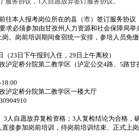
了
服务
协议，
1
人自愿
放弃
签订服务
协议
。
前往本人报考
岗位所在
的
县（市）签订
服务协议
要求必须参加
由
甘孜州人力资源和社会保障局
举
上岗。
岗前
培训期间食宿统一安排
，参培人
员
免缴
日（
23
日下午报到入住，
29
日上午离校）
孜泸定桥分院第二教学区（泸
定公交
4路、5路
甘
-18:00
孜泸定桥分院第二教学区一楼大厅
30904910
，
3
人自愿
放弃
复检
资格
；
3
人
复检结论
为
合格
，
人直接
参加岗前培训
，待岗
前
培训
结束
、
正式上岗