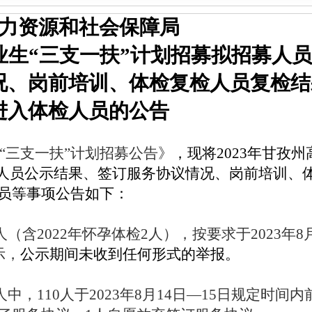
力资源和社会保障局
毕业生“三支一扶”计划招募拟招募人
况、岗前培训、体检复检人员复检结
进入体检人员的公告
“
三支一扶
”计划招募公告
》
，现将
2023年甘孜州
募人员公示结果、签订服务协议情况、岗前培训、
员等事项公告如下：
人（含
202
2
年怀孕体检
2人），按要求
于
2023年8
示
，
公示期间
未收到任何
形式的举报。
人中，
110
人于
2023年8月14日
—
15
日规定
时间内