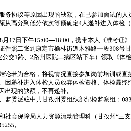
服务协议
等原因出现
的缺
额，在已参加面试的人
额从高分到低分依次等额确定
4人
递补
进入
体检
（
年8月
17
日下午
15:00—18:00，携带本人《准考证
证件照二张到康定市榆林街道木雅路一段308号
定公交
1路、2路州医院二病区站下车）领取《体
结论
若
为合格
，将视
情况
直接
参加岗前培训或直
。因
递补进入
体检人员
放
弃
体检
资格、体检
最终
因出现
的缺
额，不
再递补
。
、监委派驻中共甘孜州委组织部纪检监察组：
083
和社会保障局人力资源流动管理科（甘孜州
“三
5255。