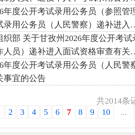
26年度公开考试录用公务员（参照管
考试录用公务员（人民警察）递补进入
织部 关于甘孜州2026年度公开考
作人员）递补进入面试资格审查有关
26年度公开考试录用公务员（人民警
关事宜的公告
共2014条
1
2
3
4
5
6
7
8
9
10
...